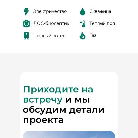
Элeктричествo
Сквaжинa
ЛОС-биосептик
Теплый пол
Газ
Газовый котел
Приходите на
встречу
и мы
обсудим детали
проекта