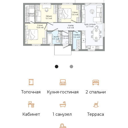
фис продаж ЖК Калиновка
Топочная
Кухня-гостиная
2 спальни
Кабинет
1 санузел
Терраса